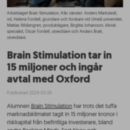
Arbetslaget Brain Stimulation, från vänster: Anders Markstedt,
vd, Helena Fordell, grundare och forskare vid Umeå universitet,
Mattias Widengren, produktägare, Birgitta Johansson, klinisk
specialist, Oscar Fordell, utvecklare och Anders Bratt,
utvecklare.
Brain Stimulation tar in
15 miljoner och ingår
avtal med Oxford
Publicerad 2024-03-26
Alumnen
Brain Stimulation
har trots det tuffa
marknadsklimatet tagit in 15 miljoner kronor i
riskkapital från befintliga investerare, bland