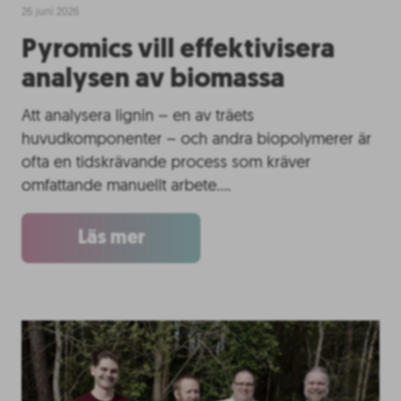
26 juni 2026
Pyromics vill effektivisera
analysen av biomassa
Att analysera lignin – en av träets
huvudkomponenter – och andra biopolymerer är
ofta en tidskrävande process som kräver
omfattande manuellt arbete….
Läs mer