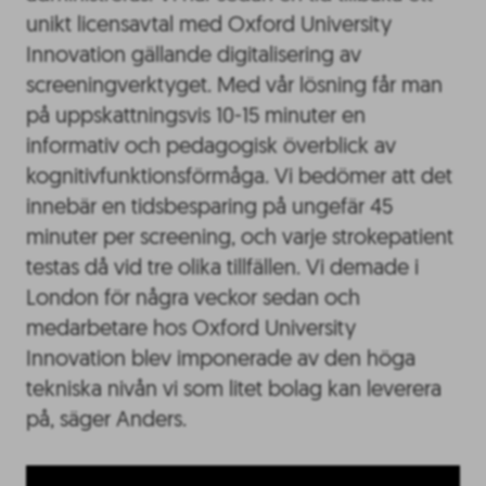
unikt licensavtal med Oxford University
Innovation gällande digitalisering av
screeningverktyget. Med vår lösning får man
på uppskattningsvis 10-15 minuter en
informativ och pedagogisk överblick av
kognitivfunktionsförmåga. Vi bedömer att det
innebär en tidsbesparing på ungefär 45
minuter per screening, och varje strokepatient
testas då vid tre olika tillfällen. Vi demade i
London för några veckor sedan och
medarbetare hos Oxford University
Innovation blev imponerade av den höga
tekniska nivån vi som litet bolag kan leverera
på, säger Anders.