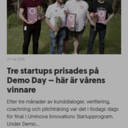
22 maj 2026
Tre startups prisades på
Demo Day – här är vårens
vinnare
Efter tre månader av kunddialoger, verifiering,
coachning och pitchträning var det i tisdags dags
för final i Uminova Innovations Startupprogram.
Under Demo…