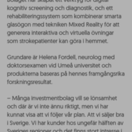
Bolaget har skapat ett verktyg för digital
kognitiv screening och diagnostik, och ett
rehabiliteringssystem som kombinerar smarta
glasögon med tekniken Mixed Reality för att
generera interaktiva och virtuella övningar
som strokepatienter kan göra i hemmet.
Grundare är Helena Fordell, neurolog med
doktorsexamen vid Umeå universitet och
produkterna baseras på hennes framgångsrika
forskningsresultat.
– Många investmentbolag vill se lönsamhet
och där är vi inte ännu riktigt, men vi har
kunnat visa att vi följer vår plan. Att vi säljer bra
i Sverige. Vi har kunder hos ungefär hälften av
Sveriges regioner och det finns stort intresse i