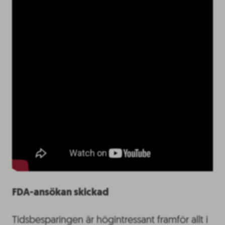
FDA-ansökan skickad
Tidsbesparingen är högintressant framför allt i