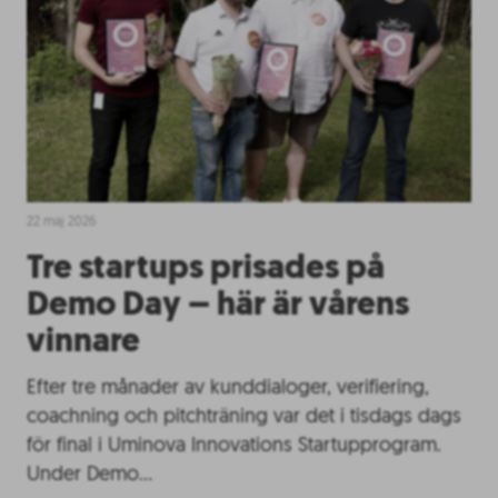
22 maj 2026
Tre startups prisades på
Demo Day – här är vårens
vinnare
Efter tre månader av kunddialoger, verifiering,
coachning och pitchträning var det i tisdags dags
för final i Uminova Innovations Startupprogram.
Under Demo…