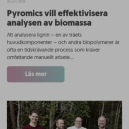
26 juni 2026
Pyromics vill effektivisera
analysen av biomassa
Att analysera lignin – en av träets
huvudkomponenter – och andra biopolymerer är
ofta en tidskrävande process som kräver
omfattande manuellt arbete….
Läs mer