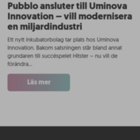
Pubblo ansluter till Uminova
Innovation – vill modernisera
en miljardindustri
Ett nytt inkubatorbolag tar plats hos Uminova
Innovation. Bakom satsningen står bland annat
grundaren till succéspelet Hitster – nu vill de
förändra…
Läs mer