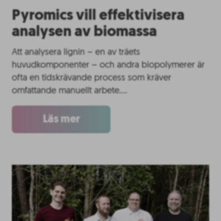
Pyromics vill effektivisera
analysen av biomassa
Att analysera lignin – en av träets
huvudkomponenter – och andra biopolymerer är
ofta en tidskrävande process som kräver
omfattande manuellt arbete….
Läs mer