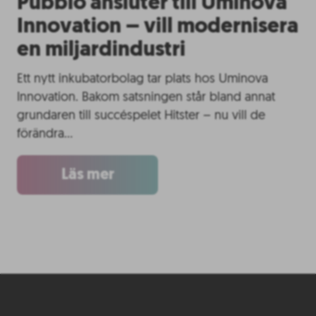
Pubblo ansluter till Uminova
Innovation – vill modernisera
en miljardindustri
Ett nytt inkubatorbolag tar plats hos Uminova
Innovation. Bakom satsningen står bland annat
grundaren till succéspelet Hitster – nu vill de
förändra…
Läs mer