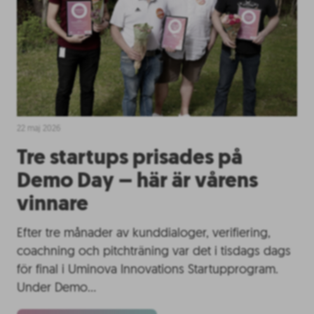
22 maj 2026
Tre startups prisades på
Demo Day – här är vårens
vinnare
Efter tre månader av kunddialoger, verifiering,
coachning och pitchträning var det i tisdags dags
för final i Uminova Innovations Startupprogram.
Under Demo…