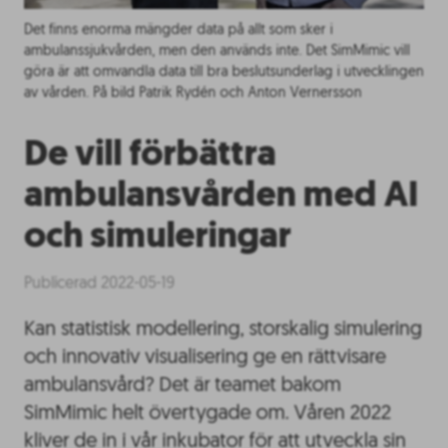
Det finns enorma mängder data på allt som sker i
ambulanssjukvården, men den används inte. Det SimMimic vill
göra är att omvandla data till bra beslutsunderlag i utvecklingen
av vården. På bild Patrik Rydén och Anton Vernersson
De vill förbättra
ambulansvården med AI
och simuleringar
Publicerad 2022-05-19
Kan statistisk modellering, storskalig simulering
och innovativ visualisering ge en rättvisare
ambulansvård? Det är teamet bakom
SimMimic helt övertygade om. Våren 2022
kliver de in i vår inkubator för att utveckla sin