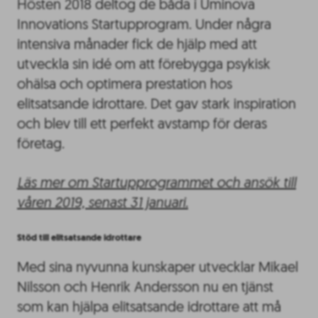
Hösten 2018 deltog de båda i Uminova
Innovations Startupprogram. Under några
intensiva månader fick de hjälp med att
utveckla sin idé om att förebygga psykisk
ohälsa och optimera prestation hos
elitsatsande idrottare. Det gav stark inspiration
och blev till ett perfekt avstamp för deras
företag.
Läs mer om Startupprogrammet och ansök till
våren 2019, senast 31 januari.
Stöd till elitsatsande idrottare
Med sina nyvunna kunskaper utvecklar Mikael
Nilsson och Henrik Andersson nu en tjänst
som kan hjälpa elitsatsande idrottare att må