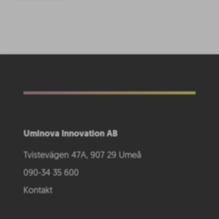
Uminova Innovation AB
Tvistevägen 47A, 907 29 Umeå
090-34 35 600
Kontakt