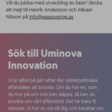
Vill du jobba med utveckling av Ease? Skicka
ett mejl till Henrik Andersson och Mikael
Nilsson på
info@easesverige.se
.
Sök till Uminova
Innovation
Vi är alltid på jakt efter fler västerbottniska
affärsidéer att boosta. Om du har en, som
du tror på och inte kan släppa, så kan du
ansöka om vårt affärsstöd. Det tar bara 15
minuter. Vi hör av oss till dig och berättar om