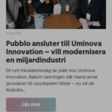
21 maj 2026
Pubblo ansluter till Uminova
Innovation – vill modernisera
en miljardindustri
Ett nytt inkubatorbolag tar plats hos Uminova
Innovation. Bakom satsningen står bland annat
grundaren till succéspelet Hitster – nu vill de
förändra…
Läs mer