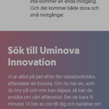
inte kommer en enda motgång.
Och det kommer både stora och
små motgångar.
Sök till Uminova
Innovation
Vi är alltid på jakt efter fler västerbottniska
affärsidéer att boosta. Om du har en, som
du tror på och inte kan släppa, så kan du
ansöka om vårt affärsstöd. Det tar bara 15
minuter. Vi hör av oss till dig och berättar om