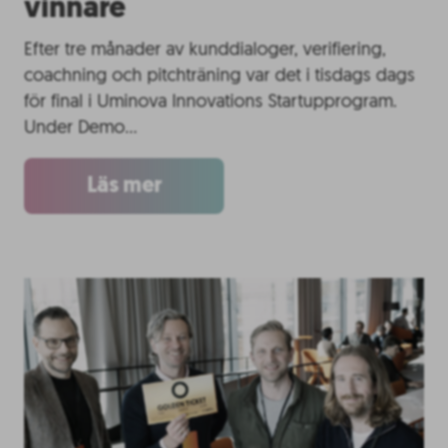
vinnare
Efter tre månader av kunddialoger, verifiering,
coachning och pitchträning var det i tisdags dags
för final i Uminova Innovations Startupprogram.
Under Demo…
Läs mer