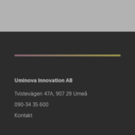
Uminova Innovation AB
Tvistevägen 47A, 907 29 Umeå
090-34 35 600
Kontakt