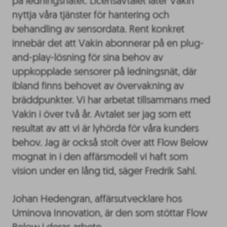
på ledningsnätet. Licensavtalet låter Vakin
nyttja våra tjänster för hantering och
behandling av sensordata. Rent konkret
innebär det att Vakin abonnerar på en plug-
and-play-lösning för sina behov av
uppkopplade sensorer på ledningsnät, där
ibland finns behovet av övervakning av
bräddpunkter. Vi har arbetat tillsammans med
Vakin i över två år. Avtalet ser jag som ett
resultat av att vi är lyhörda för våra kunders
behov. Jag är också stolt över att Flow Below
mognat in i den affärsmodell vi haft som
vision under en lång tid, säger Fredrik Sahl.
Johan Hedengran, affärsutvecklare hos
Uminova Innovation, är den som stöttar Flow