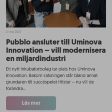
21 maj 2026
Pubblo ansluter till Uminova
Innovation – vill modernisera
en miljardindustri
Ett nytt inkubatorbolag tar plats hos Uminova
Innovation. Bakom satsningen står bland annat
grundaren till succéspelet Hitster – nu vill de
förändra…
Läs mer