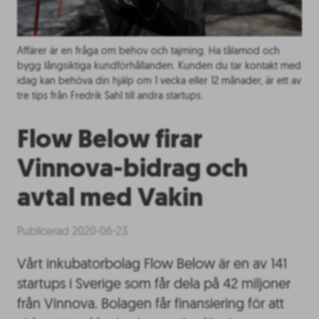
Affärer är en fråga om behov och tajming. Ha tålamod och
bygg långsiktiga kundförhållanden. Kunden du tar kontakt med
idag kan behöva din hjälp om 1 vecka eller 12 månader, är ett av
tre tips från Fredrik Sahl till andra startups.
Flow Below firar
Vinnova-bidrag och
avtal med Vakin
Publicerad 2020-06-23
Vårt inkubatorbolag Flow Below är en av 141
startups i Sverige som får dela på 42 miljoner
från Vinnova. Bolagen får finansiering för att