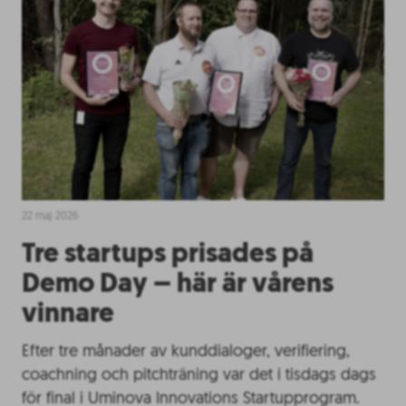
22 maj 2026
Tre startups prisades på
Demo Day – här är vårens
vinnare
Efter tre månader av kunddialoger, verifiering,
coachning och pitchträning var det i tisdags dags
för final i Uminova Innovations Startupprogram.