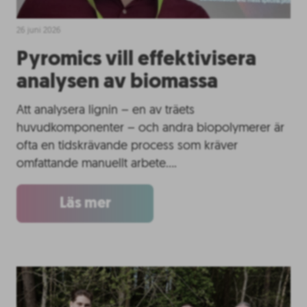
26 juni 2026
Pyromics vill effektivisera
analysen av biomassa
Att analysera lignin – en av träets
huvudkomponenter – och andra biopolymerer är
ofta en tidskrävande process som kräver
omfattande manuellt arbete….
Läs mer