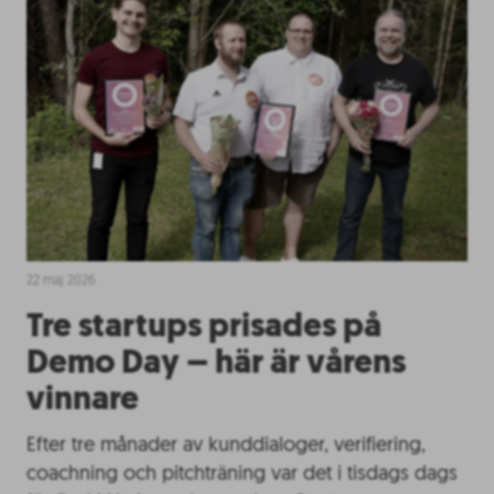
22 maj 2026
Tre startups prisades på
Demo Day – här är vårens
vinnare
Efter tre månader av kunddialoger, verifiering,
coachning och pitchträning var det i tisdags dags