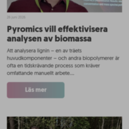
26 juni 2026
Pyromics vill effektivisera
analysen av biomassa
Att analysera lignin – en av träets
huvudkomponenter – och andra biopolymerer är
ofta en tidskrävande process som kräver
omfattande manuellt arbete….
Läs mer