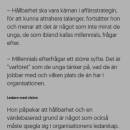
– Hållbarhet ska vara kärnan i affärsstrategin,
för att kunna attrahera talanger, fortsätter hon
och menar att det är något som inte minst de
unga, de som ibland kallas millennials, frågar
efter.
– Millennials efterfrågar ett större syfte. Det är
”varföret” som de unga tänker på, vad de än
jobbar med och vilken plats de än har i
organisationen.
Ledare med vision
Hon påpekar att hållbarhet och en
värdebaserad grund är något som också
måste spegla sig i organisationens ledarskap.