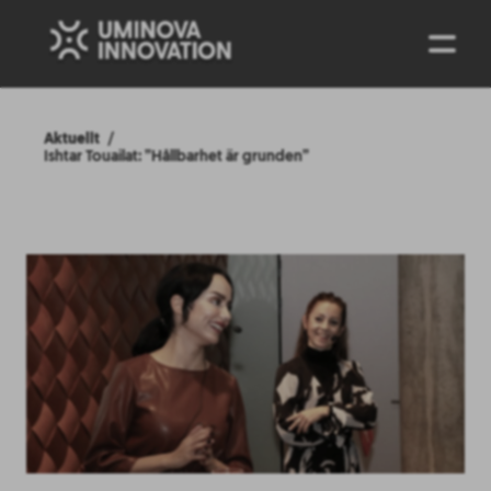
ENG
Aktuellt
Ishtar Touailat: ”Hållbarhet är grunden”