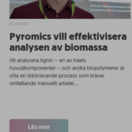
26 juni 2026
Pyromics vill effektivisera
analysen av biomassa
Att analysera lignin – en av träets
huvudkomponenter – och andra biopolymerer är
ofta en tidskrävande process som kräver
omfattande manuellt arbete….
Läs mer