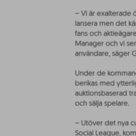
– Vi är exalterade 
lansera men det kän
fans och aktieägar
Manager och vi ser
användare, säger 
Under de kommand
berikas med ytterli
auktionsbaserad tr
och sälja spelare.
– Utöver det nya 
Social League, kom