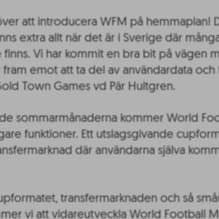
över att introducera WFM på hemmaplan! Det 
ns extra allt när det är i Sverige där många
e finns. Vi har kommit en bra bit på vägen
 fram emot att ta del av användardata och 
Gold Town Games vd Pär Hultgren.
e sommarmånaderna kommer World Footb
gare funktioner. Ett utslagsgivande cupfor
ansfermarknad där användarna själva komm
cupformatet, transfermarknaden och så 
mer vi att vidareutveckla World Football M