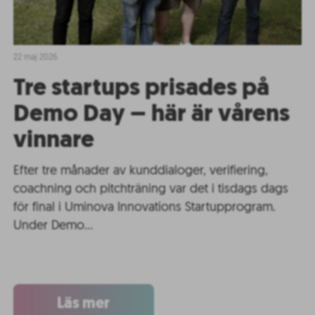
22 maj 2026
Tre startups prisades på
Demo Day – här är vårens
vinnare
Efter tre månader av kunddialoger, verifiering,
coachning och pitchträning var det i tisdags dags
för final i Uminova Innovations Startupprogram.
Under Demo…
Läs mer