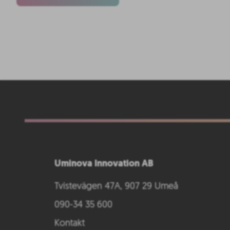
Uminova Innovation AB
Tvistevägen 47A, 907 29 Umeå
090-34 35 600
Kontakt