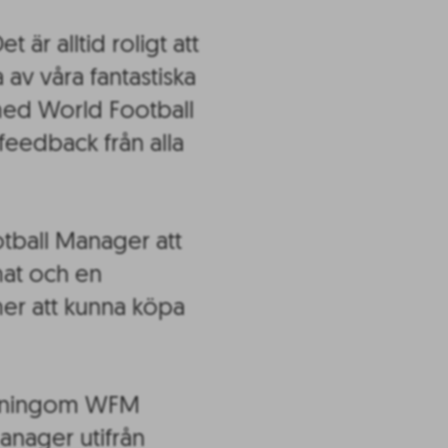
är alltid roligt att
 av våra fantastiska
 med World Football
feedback från alla
all Manager att
mat och en
er att kunna köpa
småningom WFM
anager utifrån