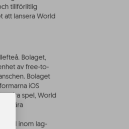
tillförlitlig
t att lansera World
efteå. Bolaget,
nhet av free-to-
anschen. Bolaget
tformarna iOS
t andra spel, World
populära
den
erspel inom lag-