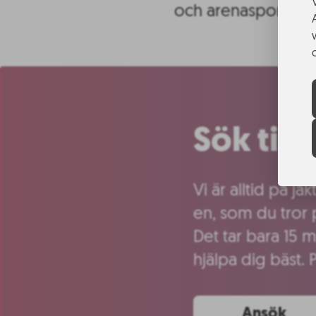
och arenasporter.
Sök til
Vi är alltid på j
en, som du tror 
Det tar bara 15 m
hjälpa dig bäst. 
Ansök