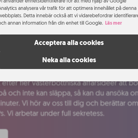
Vi använder enhetsidentifierare för att med hjälp av Google
Analytics analysera vår trafik för att optimera innehållet på denna
webbplats. Detta innebär också att vi vidarebefordrar identifierar
och annan information från din enhet till Google.
Läs mer
Acceptera alla cookies
l Uminova Innovation
Neka alla cookies
akt efter fler västerbottniska affärsidéer att
på och inte kan släppa, så kan du ansöka om
inuter. Vi hör av oss till dig och berättar o
Ps. Vi arbetar under full sekretess.