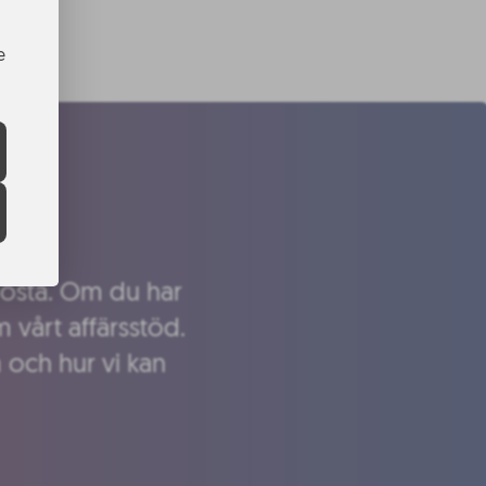
e
 boosta. Om du har
 vårt affärsstöd.
m och hur vi kan