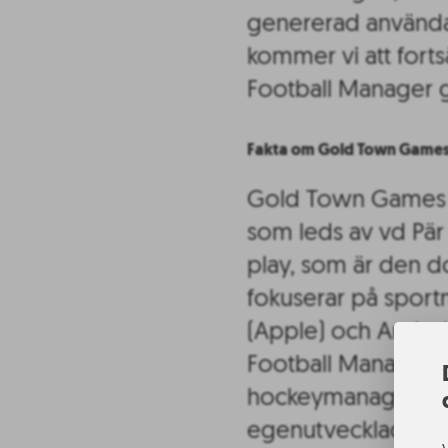
genererad användard
kommer vi att forts
Football Manager gl
Fakta om Gold Town Game
Gold Town Games är
som leds av vd Pär
play, som är den d
fokuserar på sport
(Apple) och Android
Football Manager. M
hockeymanagerspe
egenutvecklade tek