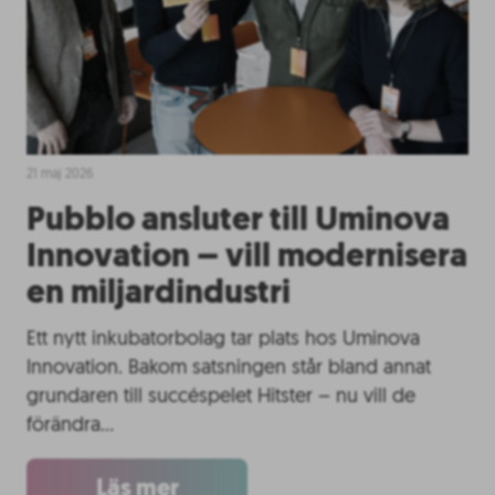
21 maj 2026
Pubblo ansluter till Uminova
Innovation – vill modernisera
en miljardindustri
Ett nytt inkubatorbolag tar plats hos Uminova
Innovation. Bakom satsningen står bland annat
grundaren till succéspelet Hitster – nu vill de
förändra…
Läs mer