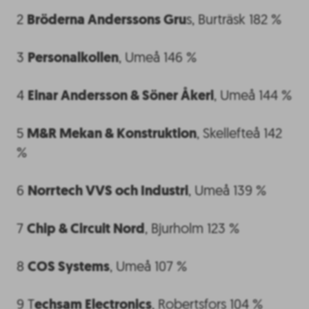
2
Bröderna Anderssons Gru
s, Burträsk 182 %
3
Personalkollen
, Umeå 146 %
4
Einar Andersson & Söner Åkeri
, Umeå 144 %
5
M&R Mekan & Konstruktion
, Skellefteå 142
%
6
Norrtech VVS och Industri
, Umeå 139 %
7
Chip & Circuit Nord
, Bjurholm 123 %
8
COS Systems
, Umeå 107 %
9 T
echsam Electronics
, Robertsfors 104 %