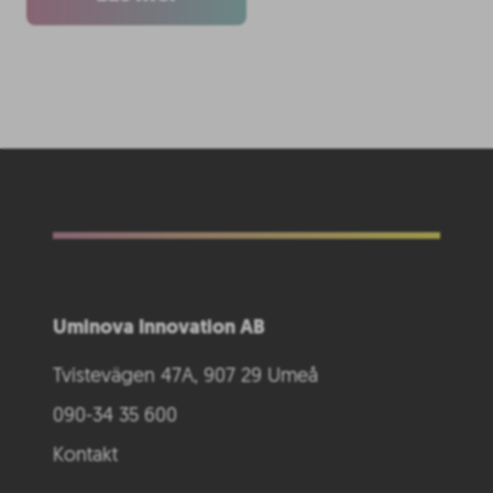
Uminova Innovation AB
Tvistevägen 47A, 907 29 Umeå
090-34 35 600
Kontakt