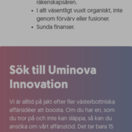
räkenskapsåren.
I allt väsentligt vuxit organiskt, inte
genom förvärv eller fusioner.
Sunda finanser.
Sök till Uminova
Innovation
Vi är alltid på jakt efter fler västerbottniska
affärsidéer att boosta. Om du har en, som
du tror på och inte kan släppa, så kan du
ansöka om vårt affärsstöd. Det tar bara 15