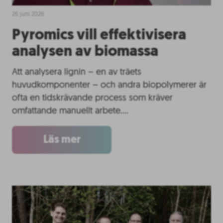
26 juni 2026
Pyromics vill effektivisera
analysen av biomassa
Att analysera lignin – en av träets
huvudkomponenter – och andra biopolymerer är
ofta en tidskrävande process som kräver
omfattande manuellt arbete….
Läs mer