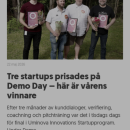
22 maj 2026
Tre startups prisades på
Demo Day – här är vårens
vinnare
Efter tre månader av kunddialoger, verifiering,
coachning och pitchträning var det i tisdags dags
för final i Uminova Innovations Startupprogram.