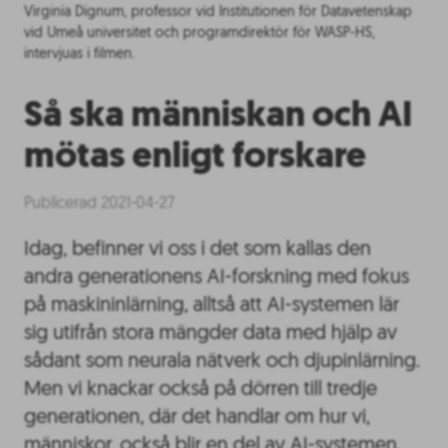
Virginia Dignum, professor vid Institutionen för Datavetenskap
vid Umeå universitet och programdirektör för WASP-HS,
intervjuas i filmen.
Så ska människan och AI
mötas enligt forskare
Publicerad 2021-04-27
Idag, befinner vi oss i det som kallas den
andra generationens AI-forskning med fokus
på maskininlärning, alltså att AI-systemen lär
sig utifrån stora mängder data med hjälp av
sådant som neurala nätverk och djupinlärning.
Men vi knackar också på dörren till tredje
generationen, där det handlar om hur vi,
människor, också blir en del av AI-systemen.