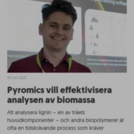
26 juni 2026
Pyromics vill effektivisera
analysen av biomassa
Att analysera lignin – en av träets
huvudkomponenter – och andra biopolymerer är
ofta en tidskrävande process som kräver