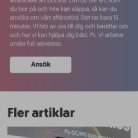
affärsidéer att boosta. Om du har en, som
du tror på och inte kan släppa, så kan du
ansöka om vårt affärsstöd. Det tar bara 15
minuter. Vi hör av oss till dig och berättar om
och hur vi kan hjälpa dig bäst. Ps. Vi arbetar
under full sekretess.
Ansök
Fler artiklar