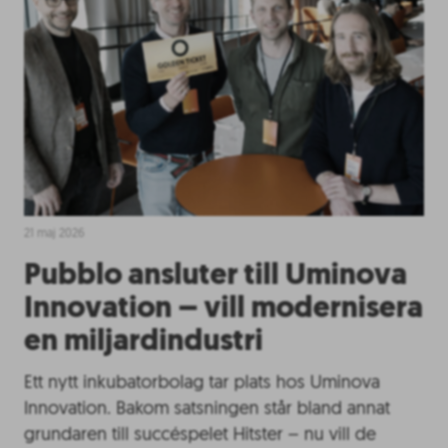
21 maj 2026
Pubblo ansluter till Uminova
Innovation – vill modernisera
en miljardindustri
Ett nytt inkubatorbolag tar plats hos Uminova
Innovation. Bakom satsningen står bland annat
grundaren till succéspelet Hitster – nu vill de