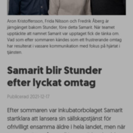
Aron Kristoffersson, Frida Nilsson och Fredrik Åberg är
järngänget bakom Stunder, före detta Samarit. När teamet
upptäckte att namnet Samarit var upptaget fick de tänka om.
Vad som efter sommaren kändes som ett frustrerande omtag
har resulterat i vassare kommunikation med fokus på hjärtat i
tjänsten.
Samarit blir Stunder
efter lyckat omtag
Publicerad 2021-12-17
Efter sommaren var inkubatorbolaget Samarit
startklara att lansera sin sällskapstjänst för
ofrivilligt ensamma äldre i hela landet, men när