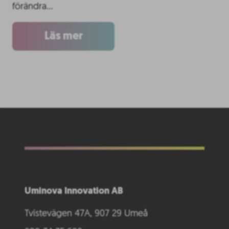
förändra…
Läs mer
Uminova Innovation AB
Tvistevägen 47A, 907 29 Umeå