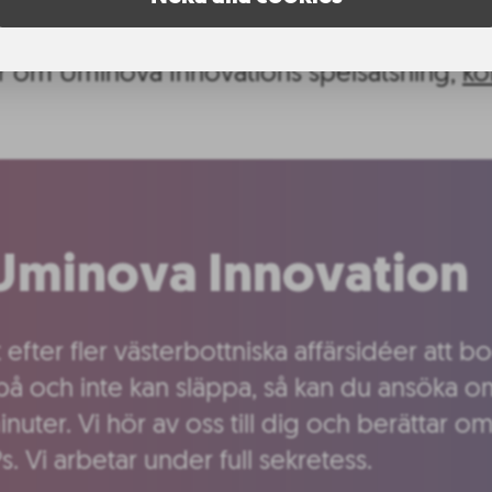
n.
r om Uminova Innovations spelsatsning,
ko
l Uminova Innovation
akt efter fler västerbottniska affärsidéer att
på och inte kan släppa, så kan du ansöka om
inuter. Vi hör av oss till dig och berättar o
Ps. Vi arbetar under full sekretess.