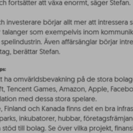
h fortsätter att växa enormt, säger Stefan.
ch investerare börjar allt mer att intressera s
r talanger som exempelvis inom kommunika
l spelindustrin. Även affärsänglar börjar intre
tag, berättar Stefan.
ps:
att ha omvärldsbevakning på de stora bola
ft, Tencent Games, Amazon, Apple, Facebo
lation med dessa stora spelare.
e, Finland och Kanada finns det en bra infr
parks, inkubatorer, hubbar, företagsfrämja
stöd till bolag. Se över vilka projekt, finan