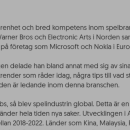
farenhet och bred kompetens inom spelbra
arner Bros och Electronic Arts i Norden sa
 på företag som Microsoft och Nokia i Euro
gen delade han bland annat med sig av sina
 trender som råder idag, några tips till vad 
rden är ledande inom denna branschen.
bs, så blev spelindustrin global. Detta är 
t händer hela tiden nya saker. Utvecklingen 
llan 2018-2022. Länder som Kina, Malaysia, R