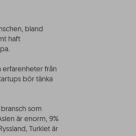
nschen, bland
mt haft
pa.
 erfarenheter från
startups bör tänka
en bransch som
i Asien är enorm, 9%
yssland, Turkiet är