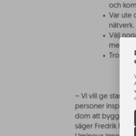
och kom
Var ute 
nätverk.
Välj nog
med do
Tro på d
– Vi vill ge startu
personer inspiratio
dom att bygga bolag
säger Fredrik Nystr