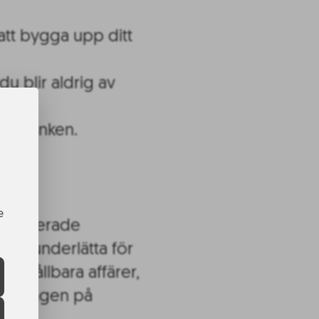
 att bygga upp ditt
u blir aldrig av
den tanken.
e
ntresserade
 ska underlätta för
ra hållbara affärer,
satsningen på