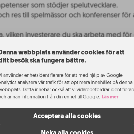
petenser som stödjer spelutvecklare.
och res till spelmässor och konferenser för
a, vilken investerare du ska arbeta med för d
m.
Denna webbplats använder cookies för att
in idé när du ser något och häng kvar vid 
ditt besök ska fungera bättre.
Vi använder enhetsidentifierare för att med hjälp av Google
Analytics analysera vår trafik för att optimera innehållet på denna
webbplats. Detta innebär också att vi vidarebefordrar identifierar
ps, entreprenörer, studenter och andra speli
och annan information från din enhet till Google.
Läs mer
n och hjälpa dem att bygga sina nätverk. Vi
, hitta rätt kompetens, finansiering och gö
Acceptera alla cookies
öm, affärsutvecklare och ansvarig för spel
Neka alla cookies