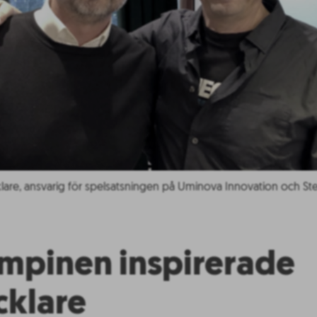
cklare, ansvarig för spelsatsningen på Uminova Innovation och 
ampinen inspirerade
cklare