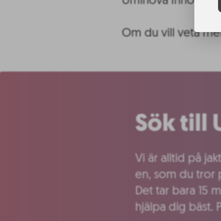
Uminova Innovatio
Om du vill veta me
Sök til
Vi är alltid på j
en, som du tror 
Det tar bara 15 m
hjälpa dig bäst. 