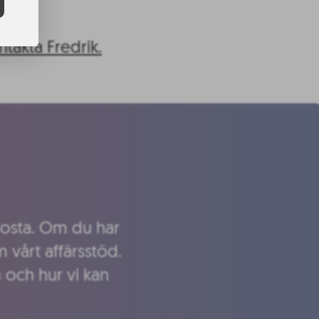
ntakta Fredrik.
 boosta. Om du har
 vårt affärsstöd.
m och hur vi kan