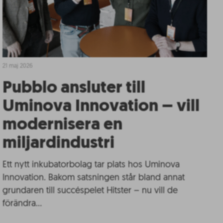
21 maj 2026
Pubblo ansluter till
Uminova Innovation – vill
modernisera en
miljardindustri
Ett nytt inkubatorbolag tar plats hos Uminova
Innovation. Bakom satsningen står bland annat
grundaren till succéspelet Hitster – nu vill de
förändra…