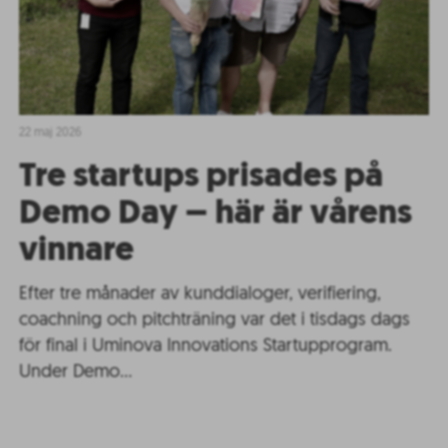
22 maj 2026
Tre startups prisades på
Demo Day – här är vårens
vinnare
Efter tre månader av kunddialoger, verifiering,
coachning och pitchträning var det i tisdags dags
för final i Uminova Innovations Startupprogram.
Under Demo…