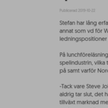
Publicerad 2019-10-22
Stefan har lång er
annat som vd för W
ledningspositioner
På lunchföreläsnin
spelindustrin, vilka
på samt varför No
-Tack vare Steve Jo
aldrig tar slut, de
tillväxt marknad me