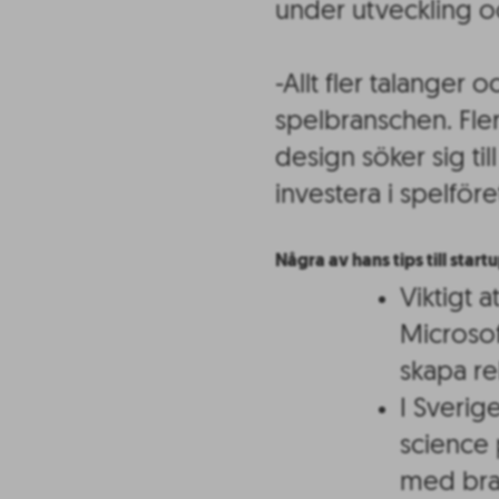
under utveckling oc
-Allt fler talanger o
spelbranschen. Fle
design söker sig til
investera i spelföre
Några av hans tips till startu
Viktigt 
Microso
skapa re
I Sverig
science 
med bra 