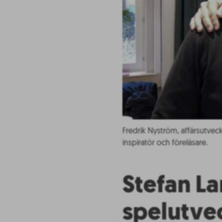
Fredrik Nyström, affärsutve
inspiratör och föreläsare.
Stefan L
spelutve