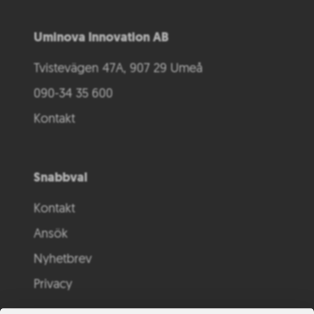
Uminova Innovation AB
Tvistevägen 47A, 907 29 Umeå
090-34 35 600
Kontakt
Snabbval
Kontakt
Ansök
Nyhetbrev
Privacy