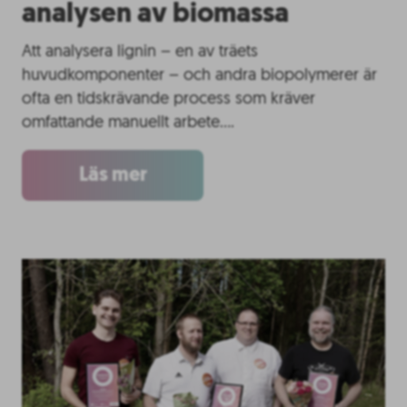
analysen av biomassa
Att analysera lignin – en av träets
huvudkomponenter – och andra biopolymerer är
ofta en tidskrävande process som kräver
omfattande manuellt arbete….
Läs mer