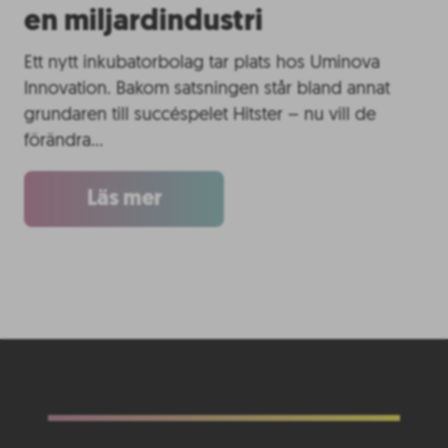
en miljardindustri
Ett nytt inkubatorbolag tar plats hos Uminova
Innovation. Bakom satsningen står bland annat
grundaren till succéspelet Hitster – nu vill de
förändra…
Läs mer