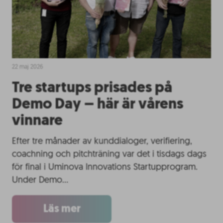
22 maj 2026
Tre startups prisades på
Demo Day – här är vårens
vinnare
Efter tre månader av kunddialoger, verifiering,
coachning och pitchträning var det i tisdags dags
för final i Uminova Innovations Startupprogram.
Under Demo…
Läs mer