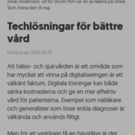
Jonas Andersson, vd för Dicom Port var en av talarna på Umeå
Tech Arena den 14 maj.
Techlösningar för bättre
vård
Publicerad 2019-05-31
Att hälso- och sjukvården är ett område som
har mycket att vinna på digitaliseringen är ett
välkänt faktum. Digitala lösningar kan både
sänka kostnaderna och ge en mer effektiv
vård för patienterna. Exempel som nätläkare
och generalister som löser enkla diagnoser är
välkända och används flitigt.
Men för att verkligen få en hävstång är det