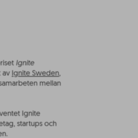
riset
Ignite
t av
Ignite Sweden
,
rssamarbeten mellan
ventet Ignite
tag, startups och
en.