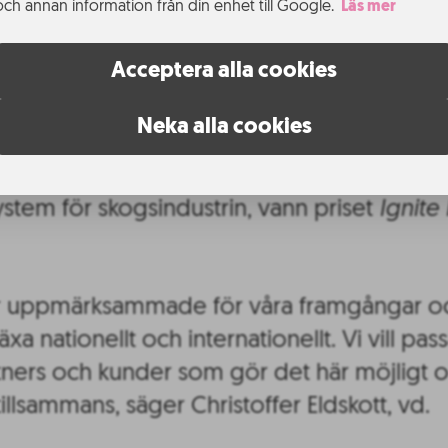
och annan information från din enhet till Google.
Läs mer
in fler aktörer, som exempelvis Peter Bäck
Network och Ignite kommer det bli en win
Acceptera alla cookies
mer förhoppningsvis ta vidare piloter från
ns nya projekt
Innovationspiloter för omstä
Neka alla cookies
Lumberscan
, som erbjuder ett innovativt
stem för skogsindustrin, vann priset
Ignite
blir uppmärksammade för våra framgångar o
äxa nationellt och internationellt. Vi vill pass
tners och kunder som gör det här möjligt 
tillsammans, säger Christoffer Eldskott, vd.