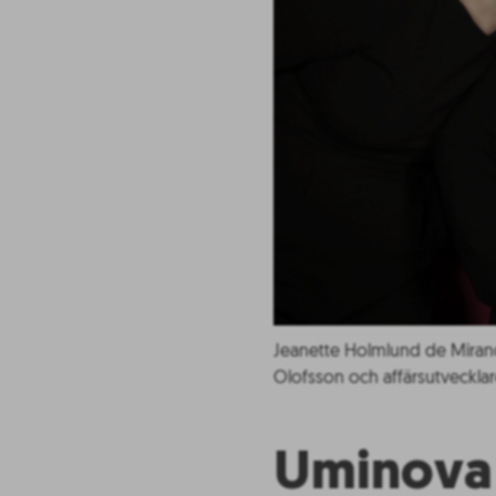
Jeanette Holmlund de Miran
Olofsson och affärsutvecklar
Uminova 