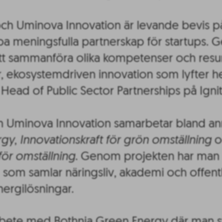
Uminova Innovation är levande bevis på h
a meningsfulla partnerskap för startups. G
t sammanföra olika kompetenser och resurs
r, ekosystemdriven innovation som lyfter h
, Head of Public Sector Partnerships på Ign
minova Innovation samarbetar bland anna
rgy
,
Innovationskraft för grön omställning
o
för omställning
. Genom projekten har man 
m som samlar näringsliv, akademi och offentli
nergilösningar.