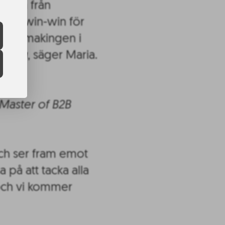
ström från
-win-win-win för
 matchmakingen i
llning
, säger Maria.
 Master of B2B
ch ser fram emot
a på att tacka alla
och vi kommer