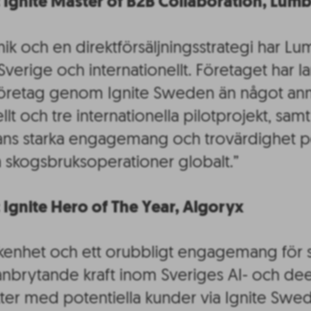
 Ignite Master of B2B Collaboration, Lum
nik och en direktförsäljningsstrategi har 
 Sverige och internationellt. Företaget har la
etag genom Ignite Sweden än något annat 
ellt och tre internationella pilotprojekt, samt
ns starka engagemang och trovärdighet p
a skogsbruksoperationer globalt.”
 Ignite Hero of The Year, Algoryx
ikenhet och ett orubbligt engagemang för
banbrytande kraft inom Sveriges AI- och de
er med potentiella kunder via Ignite Swed