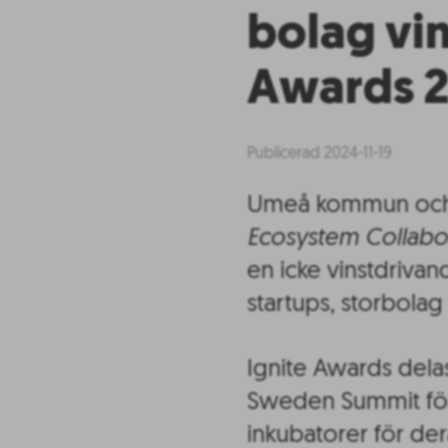
bolag vin
Awards 
Publicerad 2024-11-19
Umeå kommun och 
Ecosystem Collabo
en icke vinstdriva
startups, storbolag 
Ignite Awards delas
Sweden Summit för 
inkubatorer för der