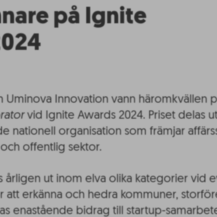
nare på Ignite
2024
Uminova Innovation vann häromkvällen p
rator
vid Ignite Awards 2024. Priset delas u
nde nationell organisation som främjar affä
och offentlig sektor.
 årligen ut inom elva olika kategorier vid e
att erkänna och hedra kommuner, storföre
as enastående bidrag till startup-samarbet