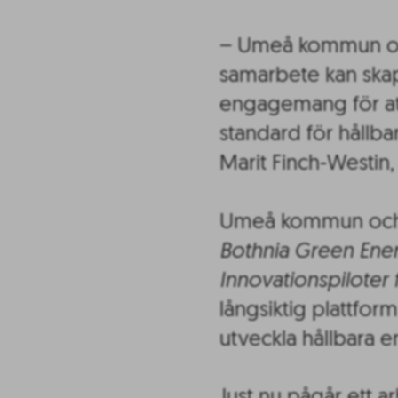
– Umeå kommun och 
samarbete kan skap
engagemang för at
standard för hållba
Marit Finch-Westin
Umeå kommun och U
Bothnia Green Ene
Innovationspiloter 
långsiktig plattfor
utveckla hållbara e