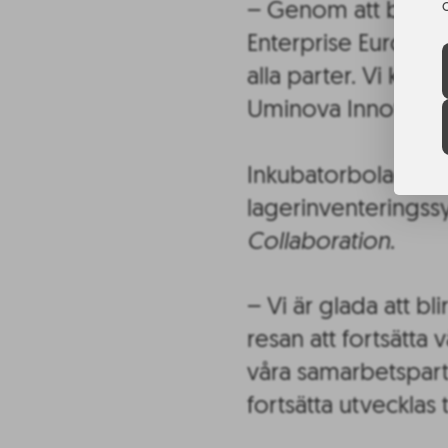
– Genom att bjuda 
Enterprise Europe 
alla parter. Vi kom
Uminova Innovatio
Inkubatorbolaget
lagerinventeringssy
Collaboration
.
– Vi är glada att 
resan att fortsätta v
våra samarbetspar
fortsätta utvecklas 