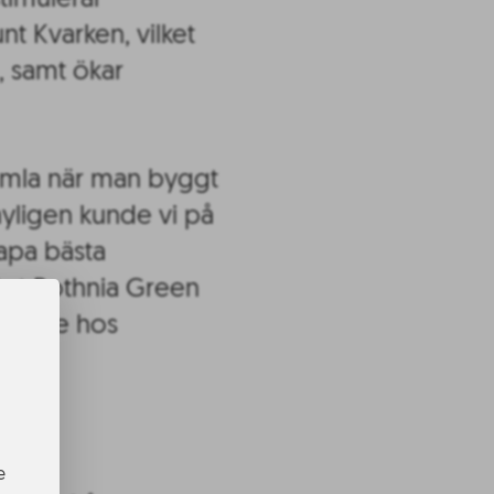
timulerar
t Kvarken, vilket
, samt ökar
tsamla när man byggt
yligen kunde vi på
kapa bästa
ktet Bothnia Green
ledare hos
e