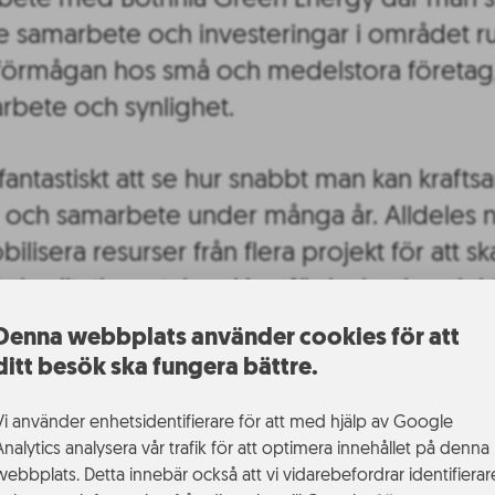
arbete med Bothnia Green Energy där man s
 samarbete och investeringar i området run
sförmågan hos små och medelstora företag
arbete och synlighet.
 fantastiskt att se hur snabbt man kan kraf
 och samarbete under många år. Alldeles n
ilisera resurser från flera projekt för att s
ör kvalitativ matchmaking för bolag i proje
a Olofsson, projektledare och verksamhets
Denna webbplats använder cookies för att
n.
ditt besök ska fungera bättre.
Vi använder enhetsidentifierare för att med hjälp av Google
s många vinnare.
Analytics analysera vår trafik för att optimera innehållet på denna
webbplats. Detta innebär också att vi vidarebefordrar identifierar