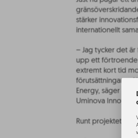
Just nu pågår ett 
gränsöverskridande
stärker innovation
internationellt sam
– Jag tycker det är
upp ett förtroende
extremt kort tid mob
förutsättningarna f
Energy, säger Mari
Uminova Innovatio
Runt projektet finn