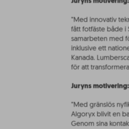
Juryns motivering:
”Med innovativ tek
fått fotfäste både i
samarbeten med för
inklusive ett nation
Kanada. Lumbersca
för att transformer
Juryns motivering:
”Med gränslös nyf
Algoryx blivit en 
Genom sina kontakt