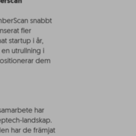
berscan
LumberScan snabbt
nserat fler
startup i år,
 en utrullning i
ositionerar dem
 samarbete har
eptech-landskap.
en har de främjat