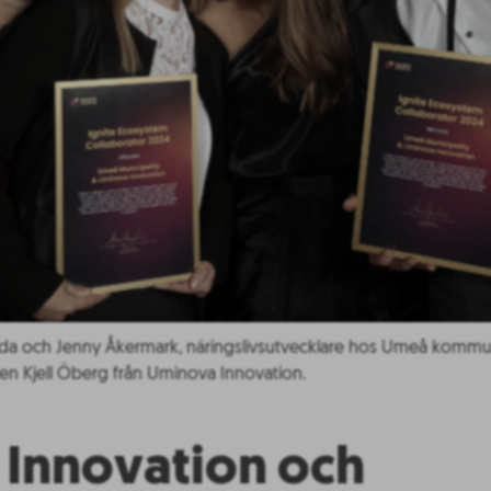
da och Jenny Åkermark, näringslivsutvecklare hos Umeå kommu
en Kjell Öberg från Uminova Innovation.
Innovation och