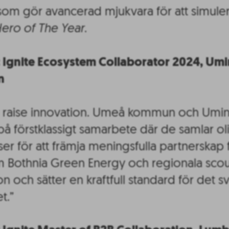
 som gör avancerad mjukvara för att simulera 
Hero of The Year
.
: Ignite Ecosystem Collaborator 2024, Um
n
e to raise innovation. Umeå kommun och Umi
 förstklassigt samarbete där de samlar o
aser för att främja meningsfulla partnerskap 
m Bothnia Green Energy och regionala scou
on och sätter en kraftfull standard för det 
t.”