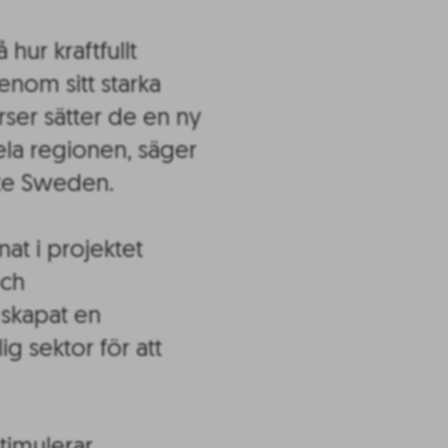
ur kraftfullt
enom sitt starka
er sätter de en ny
ela regionen, säger
ite Sweden.
t i projektet
ch
skapat en
g sektor för att