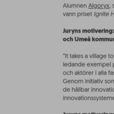
Alumnen
Algoryx
,
vann priset
Ignite 
Juryns motivering
och Umeå kommu
”It takes a villag
ledande exempel på
och aktörer i alla f
Genom initiativ so
de hållbar innovati
innovationssysteme