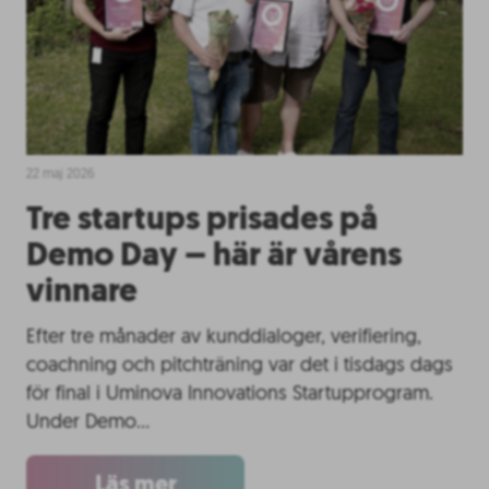
22 maj 2026
Tre startups prisades på
Demo Day – här är vårens
vinnare
Efter tre månader av kunddialoger, verifiering,
coachning och pitchträning var det i tisdags dags
för final i Uminova Innovations Startupprogram.
Under Demo…
Läs mer