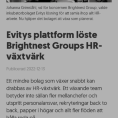
Johanna Grimståhl, vd för koncernen Brightnest Group, valde
inkubatorbolaget Evitys lösning för att samla ihop allt HR-
arbete. Nu hjälper det bolaget att växa som planerat.
Evitys plattform löste
Brightnest Groups HR-
växtvärk
Publicerad 2022-12-13
Ett mindre bolag som växer snabbt kan
drabbas av HR-växtvärk. Ett växande team
betyder inte sällan fler mellanchefer och
utspritt personalansvar, rekryteringar back to
back, papper i högar och allt fler flöden att