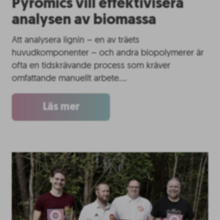
Pyromics vill effektivisera
analysen av biomassa
Att analysera lignin – en av träets
huvudkomponenter – och andra biopolymerer är
ofta en tidskrävande process som kräver
omfattande manuellt arbete….
Läs mer