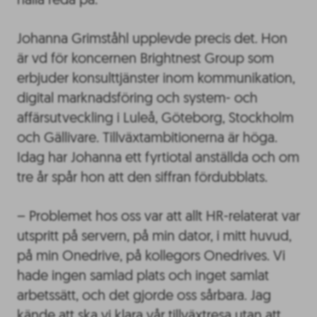
hålla reda på.
Johanna Grimståhl upplevde precis det. Hon
är vd för koncernen Brightnest Group som
erbjuder konsulttjänster inom kommunikation,
digital marknadsföring och system- och
affärsutveckling i Luleå, Göteborg, Stockholm
och Gällivare. Tillväxtambitionerna är höga.
Idag har Johanna ett fyrtiotal anställda och om
tre år spår hon att den siffran fördubblats.
– Problemet hos oss var att allt HR-relaterat var
utspritt på servern, på min dator, i mitt huvud,
på min Onedrive, på kollegors Onedrives. Vi
hade ingen samlad plats och inget samlat
arbetssätt, och det gjorde oss sårbara. Jag
kände att ska vi klara vår tillväxtresa utan att