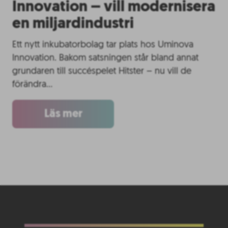
Innovation – vill modernisera
en miljardindustri
Ett nytt inkubatorbolag tar plats hos Uminova
Innovation. Bakom satsningen står bland annat
grundaren till succéspelet Hitster – nu vill de
förändra…
Läs mer