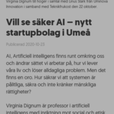
Virginia Dignum till höger i samtal med Linus Stark från Uminova
Innovation i samband med Teknikfrukost den 22 oktober.
Vill se säker AI – nytt
startupbolag i Umeå
Publicerad 2020-10-23
AI, Artificiell intelligens finns runt omkring oss
och ändrar sättet vi arbetar på, hur vi lever
våra liv och löser alldagliga problem. Men det
finns en oro. Hur säkrar vi att systemen är
pålitliga, säkra och inte kränker mänskliga
rättigheter?
Virginia Dignum är professor i artificiell
intelligens med inriktning mot social och etisk