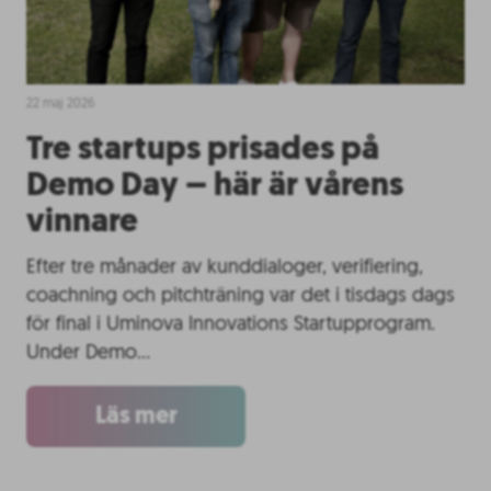
22 maj 2026
Tre startups prisades på
Demo Day – här är vårens
vinnare
Efter tre månader av kunddialoger, verifiering,
coachning och pitchträning var det i tisdags dags
för final i Uminova Innovations Startupprogram.
Under Demo…
Läs mer