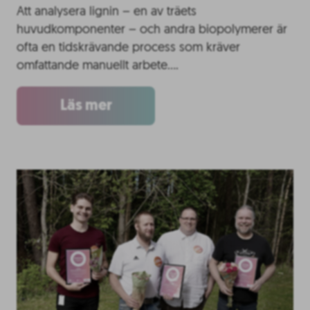
Att analysera lignin – en av träets
huvudkomponenter – och andra biopolymerer är
ofta en tidskrävande process som kräver
omfattande manuellt arbete….
Läs mer