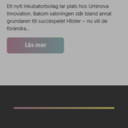
Ett nytt inkubatorbolag tar plats hos Uminova
Innovation. Bakom satsningen står bland annat
grundaren till succéspelet Hitster – nu vill de
förändra…
Läs mer