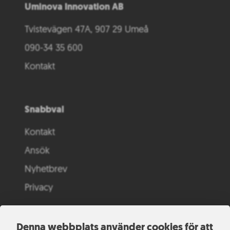
Uminova Innovation AB
Tvistevägen 47A, 907 29 Umeå
090-34 35 600
Kontakt
Snabbval
Kontakt
Ansök
Nyhetbrev
Privacy
Denna webbplats använder cookies för att