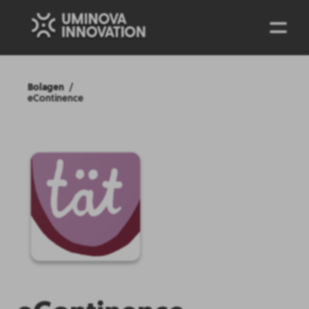
ENG
Bolagen
eContinence