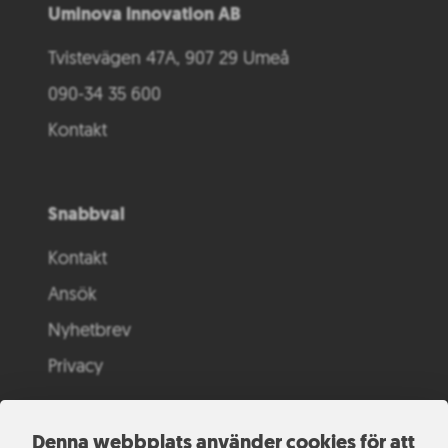
Uminova Innovation AB
Tvistevägen 47A, 907 29 Umeå
090-34 35 600
Kontakt
Snabbval
Kontakt
Ansök
Nyhetbrev
Privacy
Denna webbplats använder cookies för att