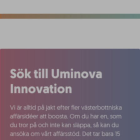
Sök till Uminova
Innovation
Vi är alltid på jakt efter fler västerbottniska
affärsidéer att boosta. Om du har en, som
du tror på och inte kan släppa, så kan du
ansöka om vårt affärsstöd. Det tar bara 15