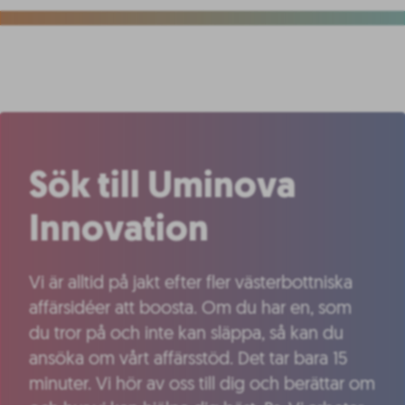
Sök till Uminova
Innovation
Vi är alltid på jakt efter fler västerbottniska
affärsidéer att boosta. Om du har en, som
du tror på och inte kan släppa, så kan du
ansöka om vårt affärsstöd. Det tar bara 15
minuter. Vi hör av oss till dig och berättar om