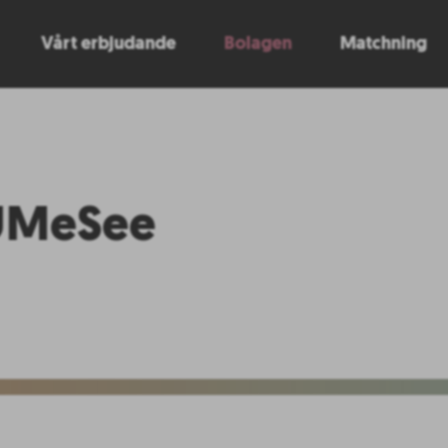
Vårt erbjudande
Bolagen
Matchning
UMeSee