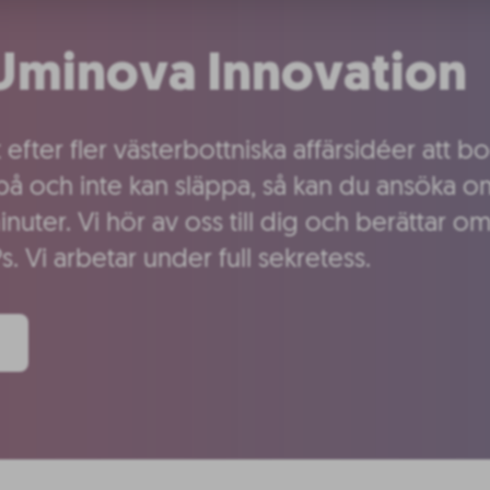
l Uminova Innovation
akt efter fler västerbottniska affärsidéer att
på och inte kan släppa, så kan du ansöka om
inuter. Vi hör av oss till dig och berättar o
Ps. Vi arbetar under full sekretess.