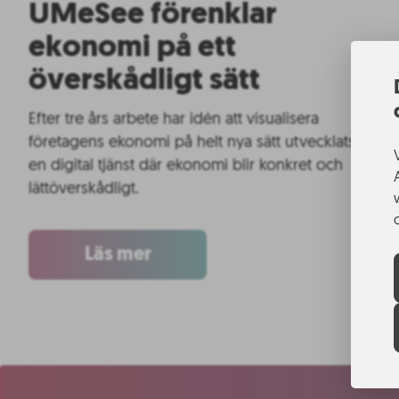
UMeSee förenklar
ekonomi på ett
överskådligt sätt
Efter tre års arbete har idén att visualisera
företagens ekonomi på helt nya sätt utvecklats till
en digital tjänst där ekonomi blir konkret och
lättöverskådligt.
Läs mer