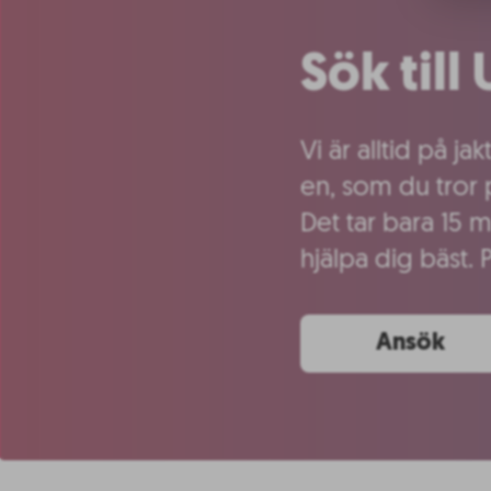
Sök til
Vi är alltid på j
en, som du tror 
Det tar bara 15 m
hjälpa dig bäst. 
Ansök