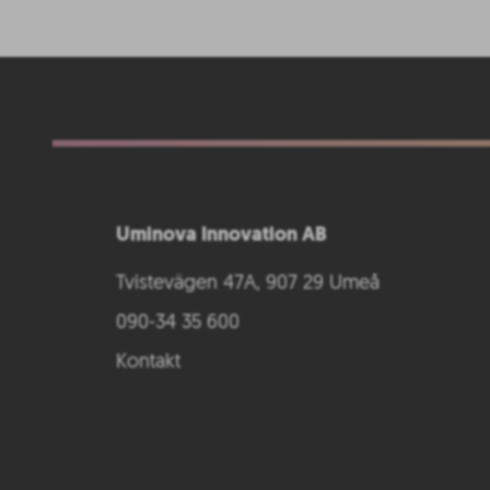
Uminova Innovation AB
Tvistevägen 47A, 907 29 Umeå
090-34 35 600
Kontakt