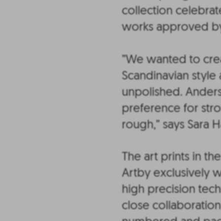
collection celebrat
works approved by 
”We wanted to crea
Scandinavian style
unpolished. Anders 
preference for str
rough,” says Sara H
The art prints in th
Artby exclusively 
high precision tech
close collaboration 