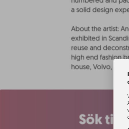
numbered and pack
a solid design exp
About the artist: A
exhibited in Scandin
reuse and deconstr
high end fashion br
house, Volvo, dog)
Sök til