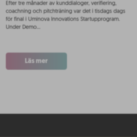
Efter tre månader av kunddialoger, verifiering,
coachning och pitchträning var det i tisdags dags
för final i Uminova Innovations Startupprogram.
Under Demo…
Läs mer