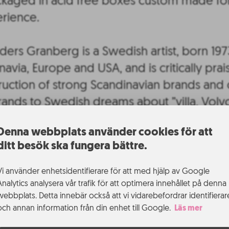
aged in acid free boxes custom made for
erience.
nders Granberg is a Swedish artist, born 1973
avia, Europe and USA, and is critically prai
uction of strong Scandinavian brands and
ands to Swedish dreams about ”villa, Volvo,
.
Denna webbplats använder cookies för att
ditt besök ska fungera bättre.
Vi använder enhetsidentifierare för att med hjälp av Google
Analytics analysera vår trafik för att optimera innehållet på denna
webbplats. Detta innebär också att vi vidarebefordrar identifierar
l Uminova Innovation
och annan information från din enhet till Google.
Läs mer