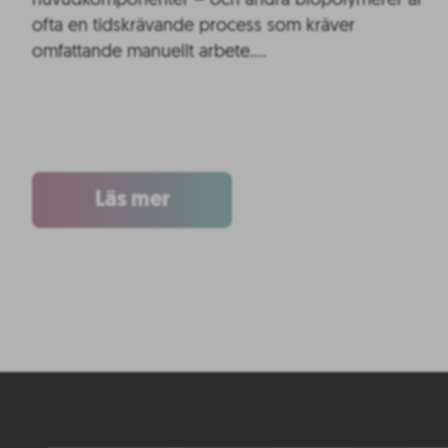
huvudkomponenter – och andra biopolymerer är
ofta en tidskrävande process som kräver
omfattande manuellt arbete….
Läs mer