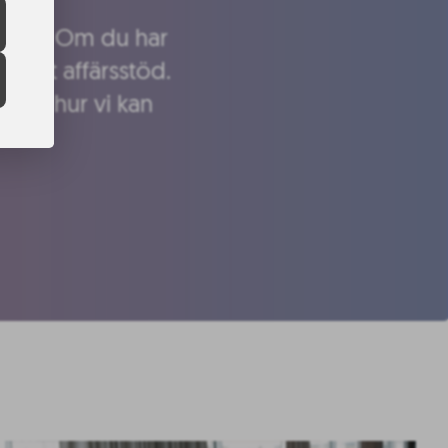
 boosta. Om du har
 vårt affärsstöd.
m och hur vi kan