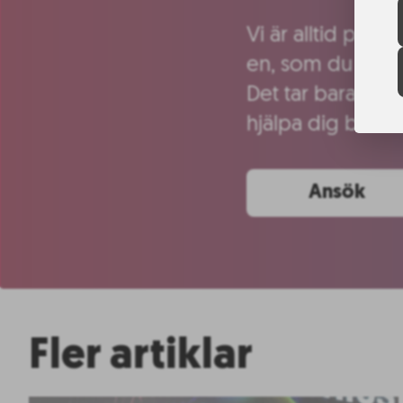
Vi är alltid på j
en, som du tror 
Det tar bara 15 m
hjälpa dig bäst. 
Ansök
Fler artiklar