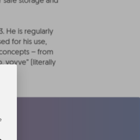
 safe storage and
. He is regularly
sed for his use,
 concepts – from
 vovve” (literally
e