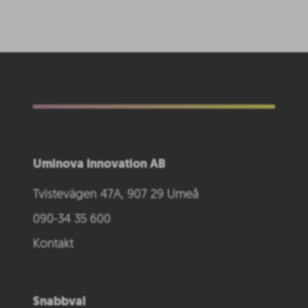
Uminova Innovation AB
Tvistevägen 47A, 907 29 Umeå
090-34 35 600
Kontakt
Snabbval