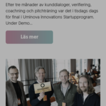
Efter tre månader av kunddialoger, verifiering,
coachning och pitchträning var det i tisdags dags
för final i Uminova Innovations Startupprogram.
Under Demo…
Läs mer