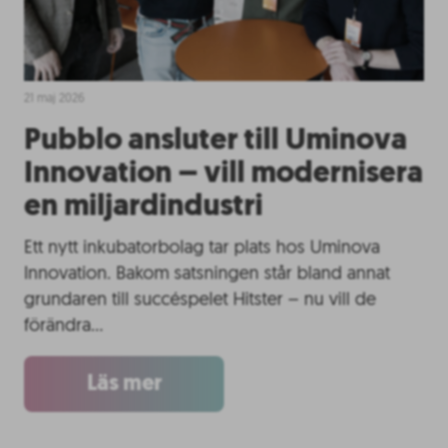
21 maj 2026
Pubblo ansluter till Uminova
Innovation – vill modernisera
en miljardindustri
Ett nytt inkubatorbolag tar plats hos Uminova
Innovation. Bakom satsningen står bland annat
grundaren till succéspelet Hitster – nu vill de
förändra…
Läs mer