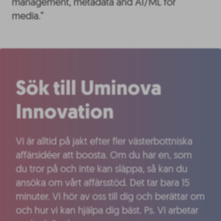
management, metadata and AI/ML for
media.”
Sök till Uminova
Innovation
Vi är alltid på jakt efter fler västerbottniska
affärsidéer att boosta. Om du har en, som
du tror på och inte kan släppa, så kan du
ansöka om vårt affärsstöd. Det tar bara 15
minuter. Vi hör av oss till dig och berättar om
och hur vi kan hjälpa dig bäst. Ps. Vi arbetar