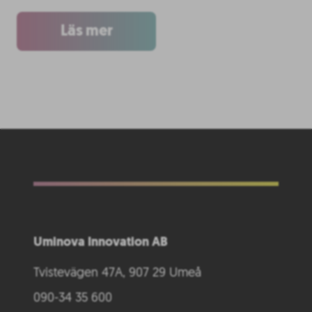
Läs mer
Uminova Innovation AB
Tvistevägen 47A, 907 29 Umeå
090-34 35 600