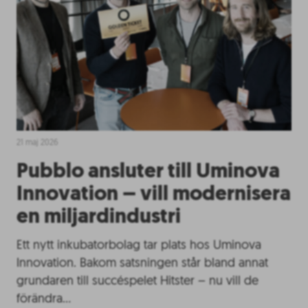
21 maj 2026
Pubblo ansluter till Uminova
Innovation – vill modernisera
en miljardindustri
Ett nytt inkubatorbolag tar plats hos Uminova
Innovation. Bakom satsningen står bland annat
grundaren till succéspelet Hitster – nu vill de
förändra…