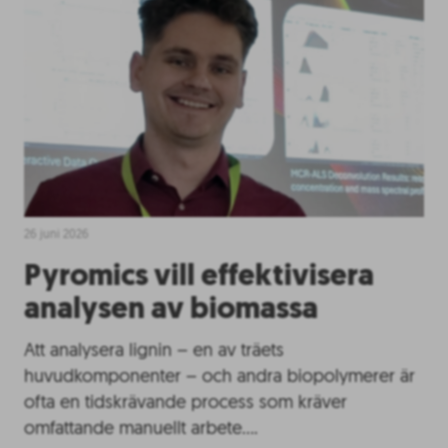
26 juni 2026
Pyromics vill effektivisera
analysen av biomassa
Att analysera lignin – en av träets
huvudkomponenter – och andra biopolymerer är
ofta en tidskrävande process som kräver
omfattande manuellt arbete….