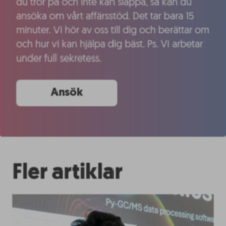
du tror på och inte kan släppa, så kan du
ansöka om vårt affärsstöd. Det tar bara 15
minuter. Vi hör av oss till dig och berättar om
och hur vi kan hjälpa dig bäst. Ps. Vi arbetar
under full sekretess.
Ansök
Fler artiklar