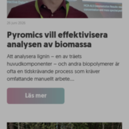
26 juni 2026
Pyromics vill effektivisera
analysen av biomassa
Att analysera lignin – en av träets
huvudkomponenter – och andra biopolymerer är
ofta en tidskrävande process som kräver
omfattande manuellt arbete….
Läs mer