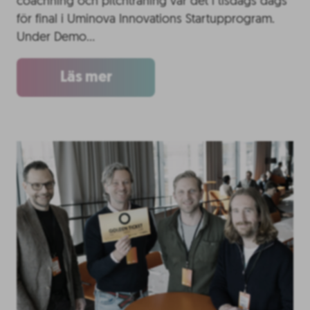
coachning och pitchträning var det i tisdags dags
för final i Uminova Innovations Startupprogram.
Under Demo…
Läs mer