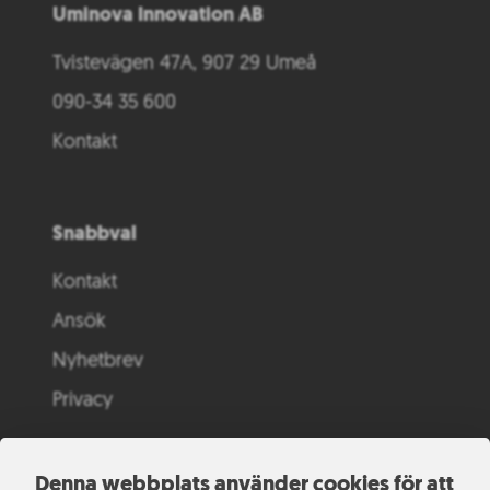
Uminova Innovation AB
Tvistevägen 47A, 907 29 Umeå
090-34 35 600
Kontakt
Snabbval
Kontakt
Ansök
Nyhetbrev
Privacy
Denna webbplats använder cookies för att