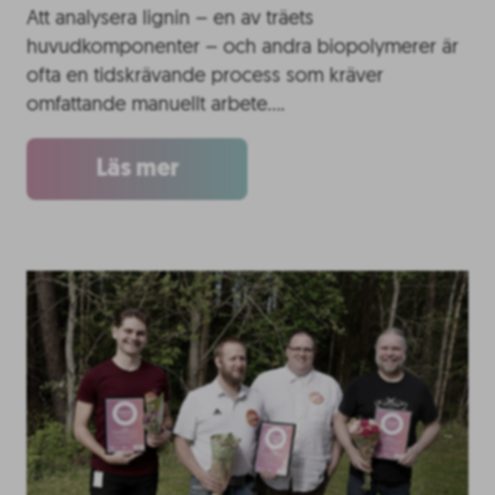
Att analysera lignin – en av träets
huvudkomponenter – och andra biopolymerer är
ofta en tidskrävande process som kräver
omfattande manuellt arbete….
Läs mer