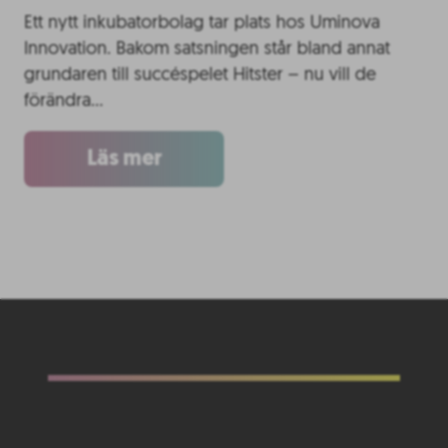
Ett nytt inkubatorbolag tar plats hos Uminova
Innovation. Bakom satsningen står bland annat
grundaren till succéspelet Hitster – nu vill de
förändra…
Läs mer