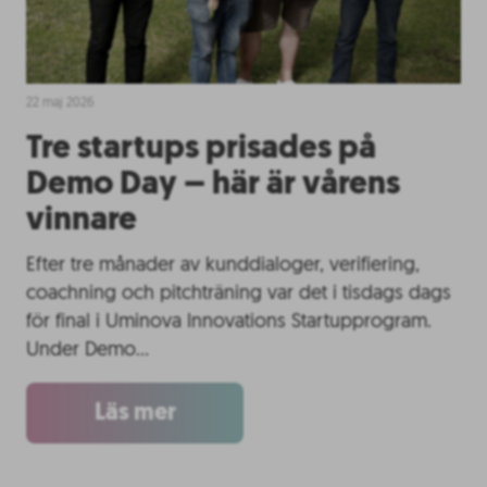
22 maj 2026
Tre startups prisades på
Demo Day – här är vårens
vinnare
Efter tre månader av kunddialoger, verifiering,
coachning och pitchträning var det i tisdags dags
för final i Uminova Innovations Startupprogram.
Under Demo…
Läs mer