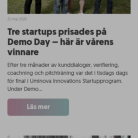
22 maj 2026
Tre startups prisades på
Demo Day – här är vårens
vinnare
Efter tre månader av kunddialoger, verifiering,
coachning och pitchträning var det i tisdags dags
för final i Uminova Innovations Startupprogram.
Under Demo…
Läs mer