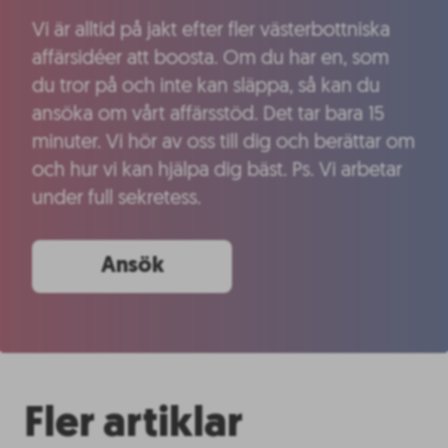
Vi är alltid på jakt efter fler västerbottniska
affärsidéer att boosta. Om du har en, som
du tror på och inte kan släppa, så kan du
ansöka om vårt affärsstöd. Det tar bara 15
minuter. Vi hör av oss till dig och berättar om
och hur vi kan hjälpa dig bäst. Ps. Vi arbetar
under full sekretess.
Ansök
Fler artiklar