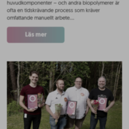
huvudkomponenter – och andra biopolymerer är
ofta en tidskrävande process som kräver
omfattande manuellt arbete….
Läs mer