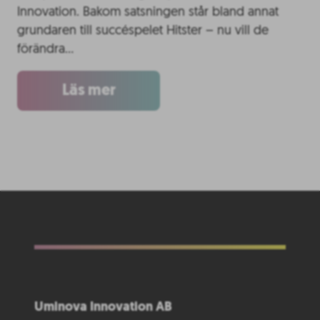
Innovation. Bakom satsningen står bland annat
grundaren till succéspelet Hitster – nu vill de
förändra…
Läs mer
Uminova Innovation AB