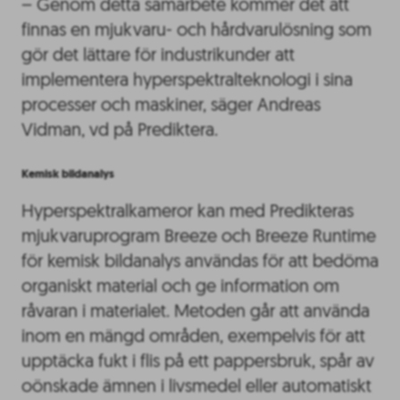
– Genom detta samarbete kommer det att
finnas en mjukvaru- och hårdvarulösning som
gör det lättare för industrikunder att
implementera hyperspektralteknologi i sina
processer och maskiner, säger Andreas
Vidman, vd på Prediktera.
Kemisk bildanalys
Hyperspektralkameror kan med Predikteras
mjukvaruprogram Breeze och Breeze Runtime
för kemisk bildanalys användas för att bedöma
organiskt material och ge information om
råvaran i materialet. Metoden går att använda
inom en mängd områden, exempelvis för att
upptäcka fukt i flis på ett pappersbruk, spår av
oönskade ämnen i livsmedel eller automatiskt