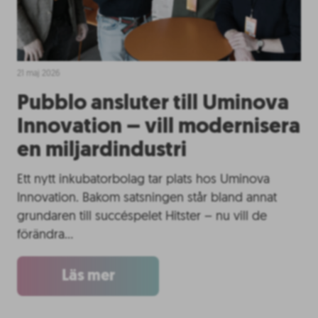
21 maj 2026
Pubblo ansluter till Uminova
Innovation – vill modernisera
en miljardindustri
Ett nytt inkubatorbolag tar plats hos Uminova
Innovation. Bakom satsningen står bland annat
grundaren till succéspelet Hitster – nu vill de
förändra…
Läs mer