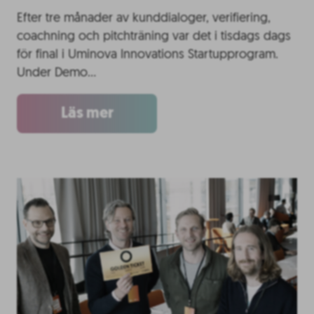
Efter tre månader av kunddialoger, verifiering,
coachning och pitchträning var det i tisdags dags
för final i Uminova Innovations Startupprogram.
Under Demo…
Läs mer