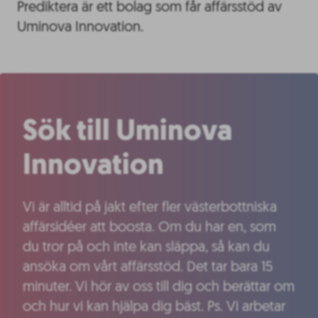
Prediktera är ett bolag som får affärsstöd av
Uminova Innovation.
Sök till Uminova
Innovation
Vi är alltid på jakt efter fler västerbottniska
affärsidéer att boosta. Om du har en, som
du tror på och inte kan släppa, så kan du
ansöka om vårt affärsstöd. Det tar bara 15
minuter. Vi hör av oss till dig och berättar om
och hur vi kan hjälpa dig bäst. Ps. Vi arbetar