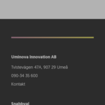
Uminova Innovation AB
Tvistevägen 47A, 907 29 Umeå
090-34 35 600
Kontakt
Snabbval