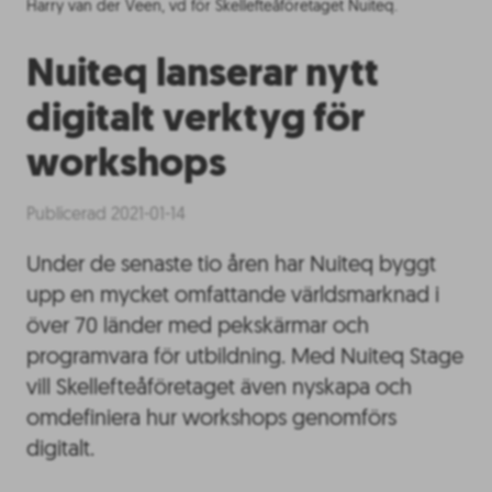
Harry van der Veen, vd för Skellefteåföretaget Nuiteq.
Nuiteq lanserar nytt
digitalt verktyg för
workshops
Publicerad 2021-01-14
Under de senaste tio åren har Nuiteq byggt
upp en mycket omfattande världsmarknad i
över 70 länder med pekskärmar och
programvara för utbildning. Med Nuiteq Stage
vill Skellefteåföretaget även nyskapa och
omdefiniera hur workshops genomförs
digitalt.