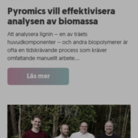
Pyromics vill effektivisera
analysen av biomassa
Att analysera lignin – en av träets
huvudkomponenter – och andra biopolymerer är
ofta en tidskrävande process som kräver
omfattande manuellt arbete….
Läs mer