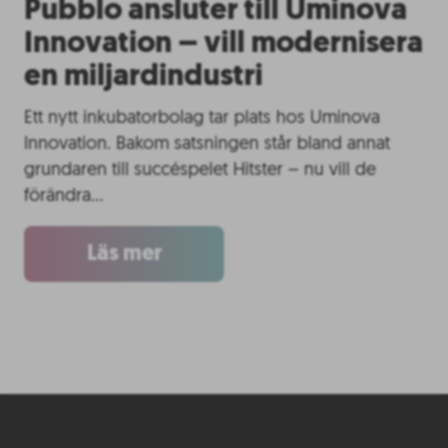
Pubblo ansluter till Uminova
Innovation – vill modernisera
en miljardindustri
Ett nytt inkubatorbolag tar plats hos Uminova
Innovation. Bakom satsningen står bland annat
grundaren till succéspelet Hitster – nu vill de
förändra…
Läs mer