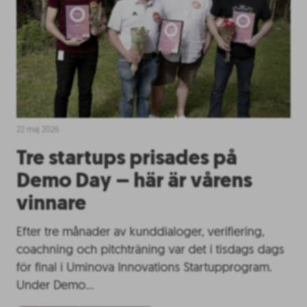
22 maj 2026
Tre startups prisades på
Demo Day – här är vårens
vinnare
Efter tre månader av kunddialoger, verifiering,
coachning och pitchträning var det i tisdags dags
för final i Uminova Innovations Startupprogram.
Under Demo…