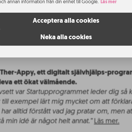
och annan information från din enhet till Google.
Läs mer
nybart energilager, miljövänligare trycklu
åde jag och min kompanjon väldigt intresse
Acceptera alla cookies
men för att detta ska bli en gångbar produk
naden behöver och vill ha. Kunskaperna ja
Neka alla cookies
a workshops på Uminova kan jag också anvä
ning.”
Läs mer.
Ther-Appy, ett digitalt självhjälps-progr
leva ett ökat välmående.
avsett var Startupprogrammet leder dig så 
 till exempel lärt mig mycket om att förklar
 har alltid förstått vad jag pratar om, men at
tå min idé är något helt annat.”
Läs mer.