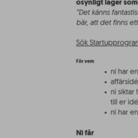
osynligt lager som
”Det känns fantastis
bär, att det finns et
Sök Startupprogram
För vem
ni har e
affärsidé
ni sikta
till er id
ni har e
Ni får