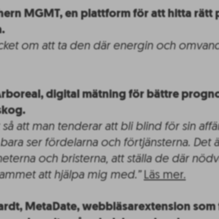
ern MGMT, en plattform för att hitta rätt
.
ket om att ta den där energin och omvandla
rboreal, digital mätning för bättre progn
skog.
så att man tenderar att bli blind för sin affä
t bara ser fördelarna och förtjänsterna. Det ä
heterna och bristerna, att ställa de där nöd
mmet att hjälpa mig med.”
Läs mer.
ardt, MetaDate, webbläsarextension som 