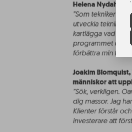
Helena Nydahl, För
”Som tekniker är b
utveckla tekniken, 
kartlägga vad mark
programmet och all
förbättra min forsk
Joakim Blomquist, 
människor att upp
”Sök, verkligen. O
dig massor. Jag har
Klienter förstår och
investerare att förs