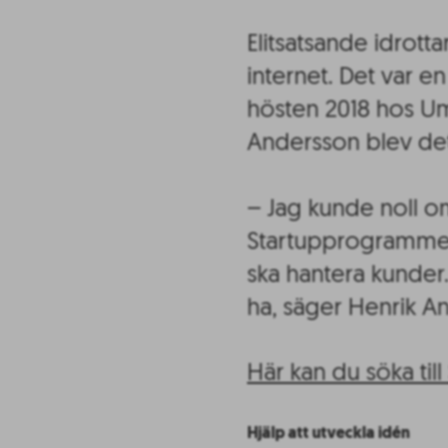
Elitsatsande idrott
internet. Det var en
hösten 2018 hos Um
Andersson blev det 
– Jag kunde noll o
Startupprogrammet. D
ska hantera kunder. 
ha, säger Henrik A
Här kan du söka til
Hjälp att utveckla idén