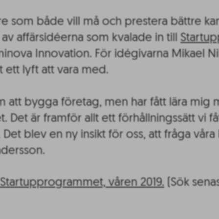
are som både vill må och prestera bättre kan
 av affärsidéerna som kvalade in till
Startu
inova Innovation. För idégivarna Mikael Ni
ett lyft att vara med.
m att bygga företag, men har fått lära mi
et är framför allt ett förhållningssätt vi få
Det blev en ny insikt för oss, att fråga våra
ndersson.
l Startupprogrammet, våren 2019.
(Sök senast