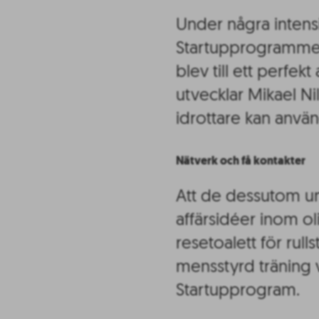
Under några inten
Startupprogrammet h
blev till ett perfe
utvecklar Mikael Ni
idrottare kan använ
Nätverk och få kontakter
Att de dessutom und
affärsidéer inom ol
resetoalett för rull
mensstyrd träning 
Startupprogram.