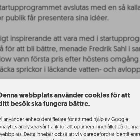
tartupprogrammet avslutas med en så kal
r publik får presentera sina idéer.
oligt inspirerande att vara med i startuppr
 för att bli bättre, menade Fredrik Sahl i
low vann första pris efter höstens omgån
täcka sprickor i läckande vatten- och avlopp
met
Denna webbplats använder cookies för att
ns Startupprogram arrangeras två gånger 
ditt besök ska fungera bättre.
 vårt nyhetsflöde har vi skrivit flera artikla
Vi använder enhetsidentifierare för att med hjälp av Google
ssa artiklar.
Analytics analysera vår trafik för att optimera innehållet på denna
webbplats. Detta innebär också att vi vidarebefordrar identifierar