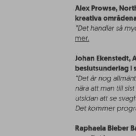
Alex Prowse, North
kreativa områdena
”Det handlar så myc
mer.
Johan Ekenstedt, A
beslutsunderlag i 
”Det är nog allmänt 
nära att man till sis
utsidan att se svag
Det kommer progra
Raphaela Bieber B