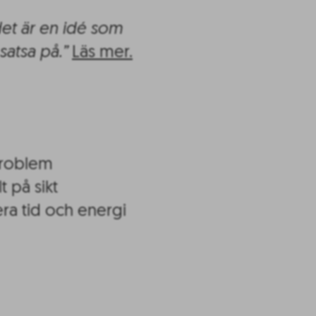
 det är en idé som
 satsa på.”
Läs mer.
 problem
t på sikt
era tid och energi