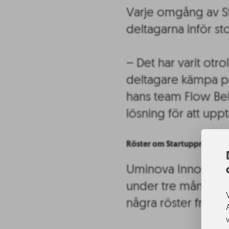
Varje omgång av S
deltagarna inför sto
– Det har varit otr
deltagare kämpa på
hans team Flow Be
lösning för att upp
Röster om Startupprogram
Uminova Innovatio
under tre månader. I
några röster från de