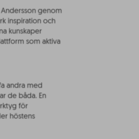
ik Andersson genom
rk inspiration och
nna kunskaper
lattform som aktiva
äffa andra med
nar de båda. En
erktyg för
der höstens