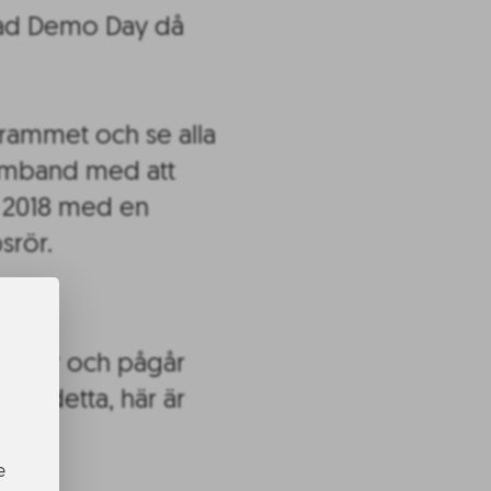
lad Demo Day då
ogrammet och se alla
 samband med att
g 2018 med en
srör.
per år och pågår
r om detta, här är
e