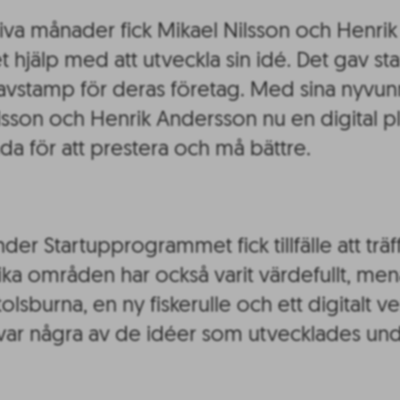
siva månader fick Mikael Nilsson och Henr
jälp med att utveckla sin idé. Det gav sta
kt avstamp för deras företag. Med sina nyvu
lsson och Henrik Andersson nu en digital p
da för att prestera och må bättre.
er Startupprogrammet fick tillfälle att tr
ika områden har också varit värdefullt, me
stolsburna, en ny fiskerulle och ett digitalt v
var några av de idéer som utvecklades un