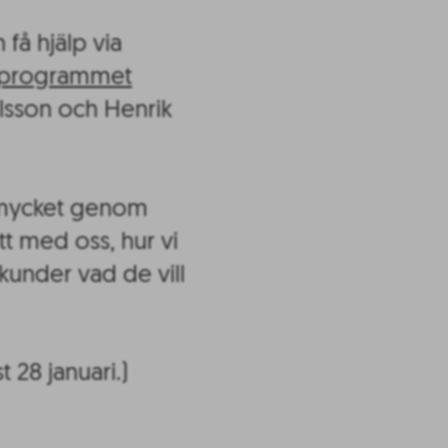
 få hjälp via
pprogrammet
lsson och Henrik
g mycket genom
tt med oss, hur vi
 kunder vad de vill
 28 januari.)