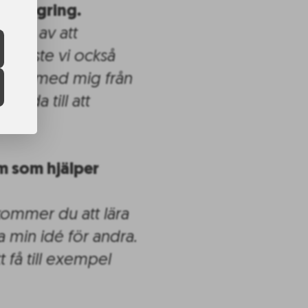
ftslagring.
rade av att
t måste vi också
g får med mig från
nda till att
am som hjälper
kommer du att lära
a min idé för andra.
t få till exempel