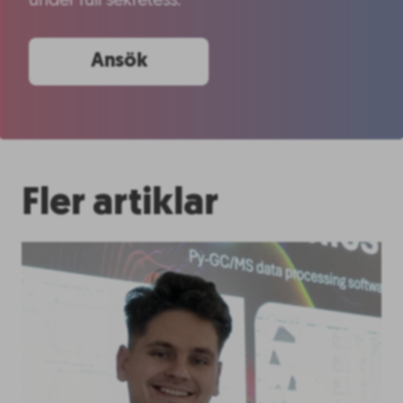
under full sekretess.
Ansök
Fler artiklar