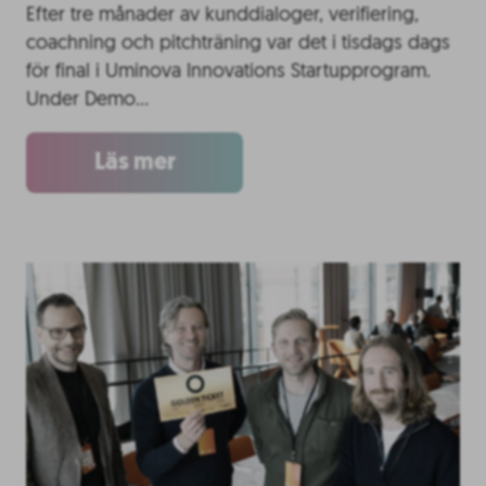
Efter tre månader av kunddialoger, verifiering,
coachning och pitchträning var det i tisdags dags
för final i Uminova Innovations Startupprogram.
Under Demo…
Läs mer