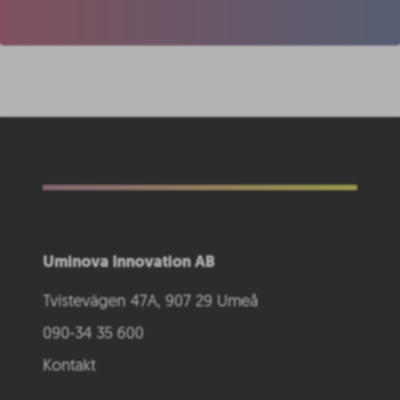
Uminova Innovation AB
Tvistevägen 47A, 907 29 Umeå
090-34 35 600
Kontakt