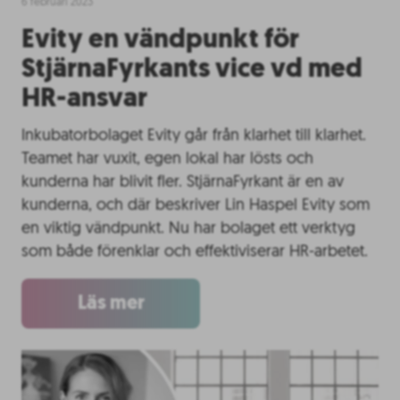
6 februari 2023
Evity en vändpunkt för
StjärnaFyrkants vice vd med
HR-ansvar
Inkubatorbolaget Evity går från klarhet till klarhet.
Teamet har vuxit, egen lokal har lösts och
kunderna har blivit fler. StjärnaFyrkant är en av
kunderna, och där beskriver Lin Haspel Evity som
en viktig vändpunkt. Nu har bolaget ett verktyg
som både förenklar och effektiviserar HR-arbetet.
Läs mer