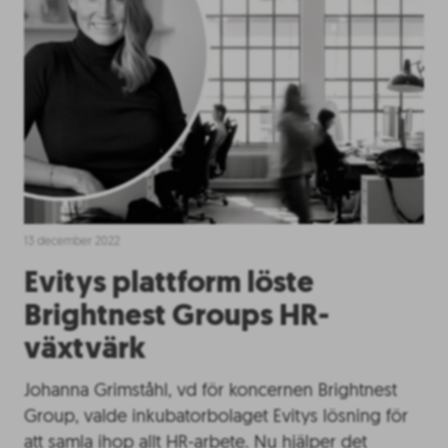
13 december 2022
Evitys plattform löste
Brightnest Groups HR-
växtvärk
Johanna Grimståhl, vd för koncernen Brightnest
Group, valde inkubatorbolaget Evitys lösning för
att samla ihop allt HR-arbete. Nu hjälper det