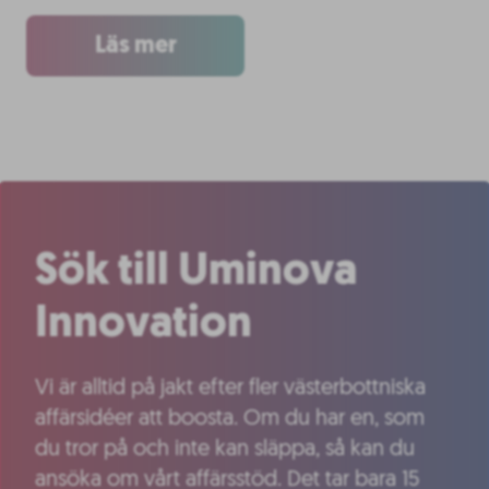
Läs mer
Sök till Uminova
Innovation
Vi är alltid på jakt efter fler västerbottniska
affärsidéer att boosta. Om du har en, som
du tror på och inte kan släppa, så kan du
ansöka om vårt affärsstöd. Det tar bara 15