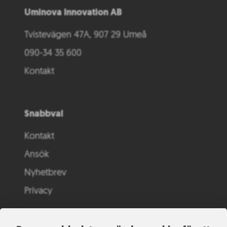
Uminova Innovation AB
Tvistevägen 47A, 907 29 Umeå
090-34 35 600
Kontakt
Snabbval
Kontakt
Ansök
Nyhetbrev
Privacy