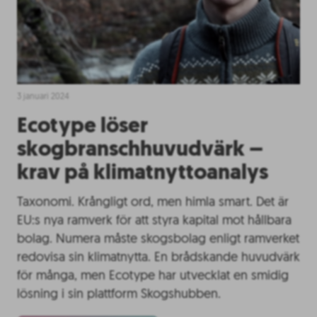
3 januari 2024
Ecotype löser
skogbranschhuvudvärk –
krav på klimatnyttoanalys
Taxonomi. Krångligt ord, men himla smart. Det är
EU:s nya ramverk för att styra kapital mot hållbara
bolag. Numera måste skogsbolag enligt ramverket
redovisa sin klimatnytta. En brådskande huvudvärk
för många, men Ecotype har utvecklat en smidig
lösning i sin plattform Skogshubben.