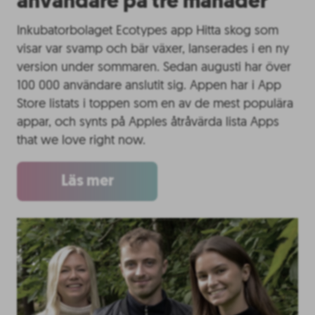
användare på tre månader
Inkubatorbolaget Ecotypes app Hitta skog som
visar var svamp och bär växer, lanserades i en ny
version under sommaren. Sedan augusti har över
100 000 användare anslutit sig. Appen har i App
Store listats i toppen som en av de mest populära
appar, och synts på Apples åtråvärda lista Apps
that we love right now.
Läs mer