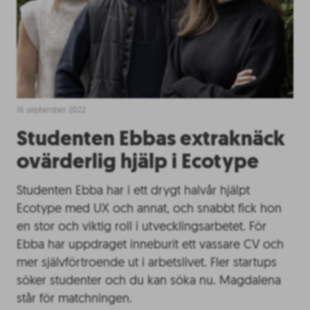
16 september 2022
Studenten Ebbas extraknäck
ovärderlig hjälp i Ecotype
Studenten Ebba har i ett drygt halvår hjälpt
Ecotype med UX och annat, och snabbt fick hon
en stor och viktig roll i utvecklingsarbetet. För
Ebba har uppdraget inneburit ett vassare CV och
mer självförtroende ut i arbetslivet. Fler startups
söker studenter och du kan söka nu. Magdalena
står för matchningen.